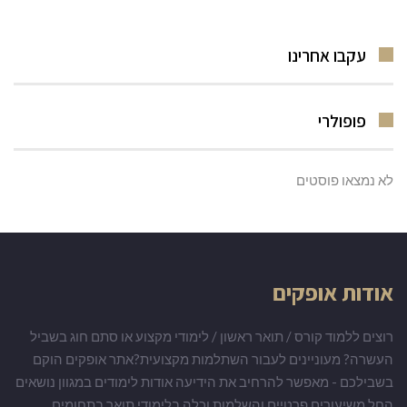
עקבו אחרינו
פופולרי
לא נמצאו פוסטים
אודות אופקים
רוצים ללמוד קורס / תואר ראשון / לימודי מקצוע או סתם חוג בשביל
העשרה? מעוניינים לעבור השתלמות מקצועית?אתר אופקים הוקם
בשבילכם - מאפשר להרחיב את הידיעה אודות לימודים במגוון נושאים
החל משיעורים פרטיים והשלמות וכלה בלימודי תואר בתחומים